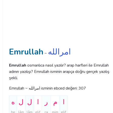
Emrullah
امرالله
~
Emrullah
osmanlıca nasıl yazılır? arap harfleri ile Emrullah
adının yazılışı? Emrullah isminin arapça doğru gerçek yazılış
şekli.
Emrullah ~ امرالله isminin ebced değeri: 307
ا
م
ر
ا
ل
ل
ه
he
lâm
lâm
elif
ra
mim
elif