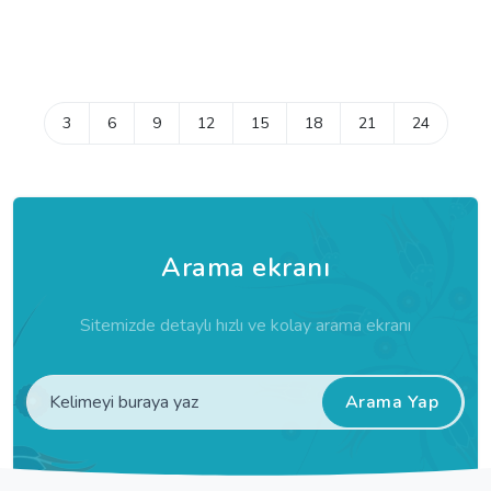
3
6
9
12
15
18
21
24
Arama ekranı
Sitemizde detaylı hızlı ve kolay arama ekranı
Arama Yap