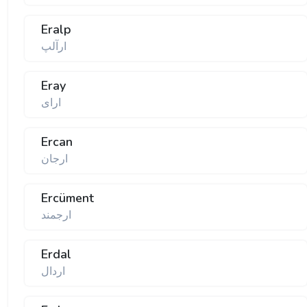
Eralp
ارآلپ
Eray
ارای
Ercan
ارجان
Ercüment
ارجمند
Erdal
اردال