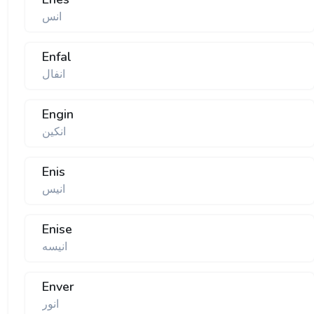
انس
Enfal
انفال
Engin
انكین
Enis
انیس
Enise
انیسه
Enver
انور