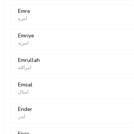
Emre
امره
Emriye
امریه
Emrullah
امرالله
Emsal
امثال
Ender
اندر
Enes