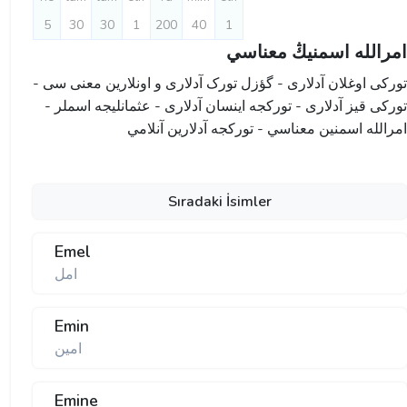
5
30
30
1
200
40
1
امرالله اسمنيڭ معناسي
تورکی اوغلان آدلاری - گؤزل تورک آدلاری و اونلارین معنی سی -
تورکی قیز آدلاری - تورکجه اینسان آدلاری - عثمانليجه اسملر -
امرالله اسمنين معناسي - تورکجه آدلارین آنلامي
Sıradaki İsimler
Emel
امل
Emin
امین
Emine