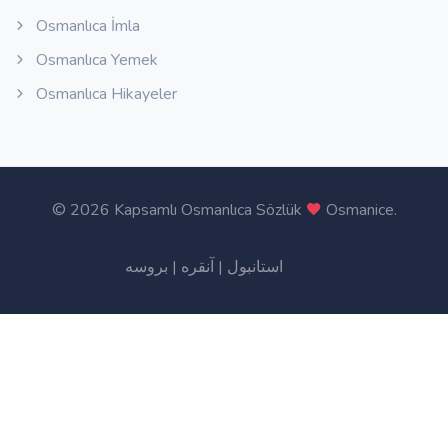
Osmanlıca İmla
Osmanlıca Yemek
Osmanlıca Hikayeler
©
2026 Kapsamlı Osmanlıca Sözlük
Osmanice
.
بروسه
|
آنقره
|
استانبول