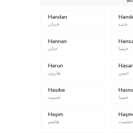
Sır
Handan
Hand
خنده
خندان
Hannan
Hans
خنسا
حنان
Harun
Hasa
حسن
هارون
Hasibe
Hasn
حسنا
حسیبه
Haşim
Haşm
شمت
هاشم