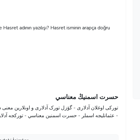
ile Hasret adının yazılışı? Hasret isminin arapça doğru
حسرت اسمنيڭ معناسي
تورکی اوغلان آدلاری - گؤزل تورک آدلاری و اونلارین معنی 
عثمانليجه اسملر - حسرت اسمنين معناسي - تورکجه آدلارین