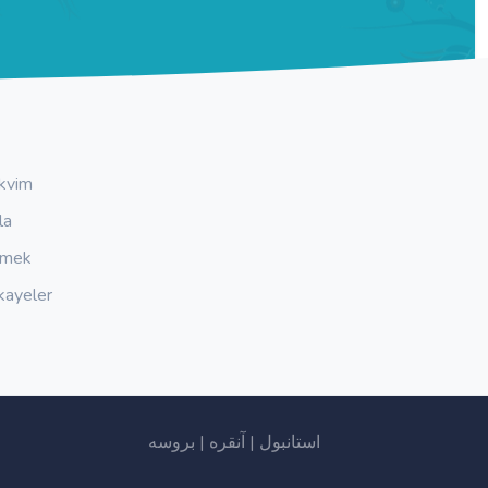
kvim
la
emek
kayeler
بروسه
|
آنقره
|
استانبول