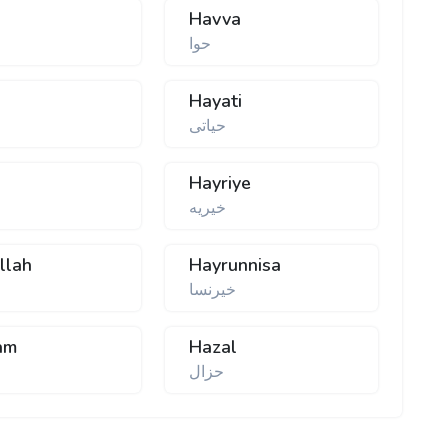
n
Havva
حوا
t
Hayati
حیاتی
Hayriye
خیریه
llah
Hayrunnisa
خیرنسا
am
Hazal
حزال