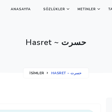
ANASAYFA
SÖZLÜKLER
METINLER
T
Hasret ~ حسرت
İSIMLER
HASRET ~ حسرت