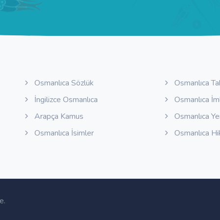
Osmanlıca Sözlük
Osmanlıca Ta
İngilizce Osmanlıca
Osmanlıca İm
Arapça Kamus
Osmanlıca Y
Osmanlıca İsimler
Osmanlıca Hi
e
.