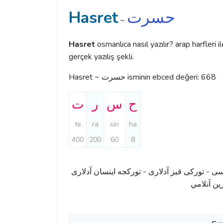
Hasret
حسرت
~
Hasret
osmanlıca nasıl yazılır? arap harfleri 
gerçek yazılış şekli.
Hasret ~ حسرت isminin ebced değeri: 668
ح
س
ر
ت
te
ra
sin
ha
400
200
60
8
سی - تورکی قیز آدلاری - تورکجه اینسان آدلاری
-  آنلامي