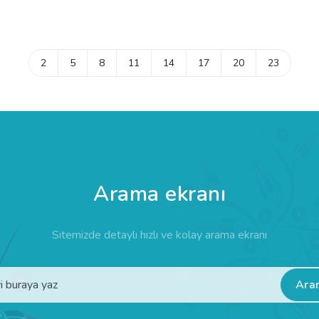
2
5
8
11
14
17
20
23
Arama ekranı
Sitemizde detaylı hızlı ve kolay arama ekranı
Ara