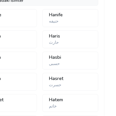
adaki İsimler
e
Hanife
حنیفه
a
Haris
حارث
n
Hasbi
حسبی
a
Hasret
حسرت
et
Hatem
خاتم
ح