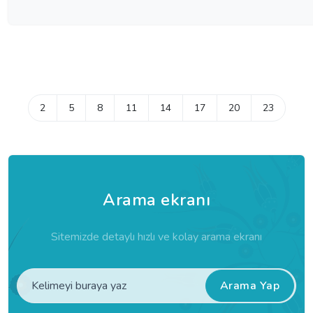
2
5
8
11
14
17
20
23
Arama ekranı
Sitemizde detaylı hızlı ve kolay arama ekranı
Arama Yap