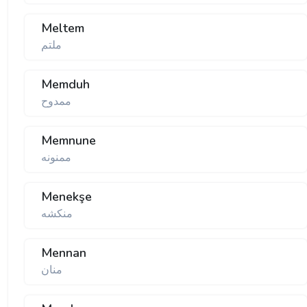
Meltem
ملتم
Memduh
ممدوح
Memnune
ممنونه
Menekşe
منكشه
Mennan
منان