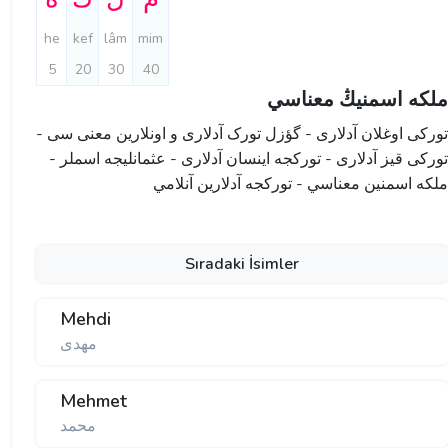
he
kef
lâm
mim
5
20
30
40
ملكه اسمنيڭ معناسي
تورکی اوغلان آدلاری - گؤزل تورک آدلاری و اونلارین معنی سی -
تورکی قیز آدلاری - تورکجه اینسان آدلاری - عثمانليجه اسملر -
ملكه اسمنين معناسي - تورکجه آدلارین آنلامي
Sıradaki İsimler
Mehdi
مهدی
Mehmet
محمد