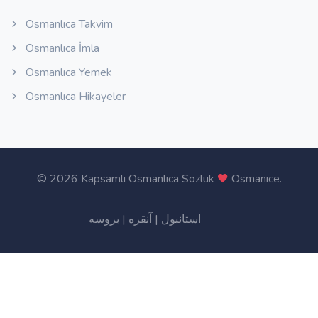
Osmanlıca Takvim
Osmanlıca İmla
Osmanlıca Yemek
Osmanlıca Hikayeler
©
2026 Kapsamlı Osmanlıca Sözlük
Osmanice
.
بروسه
|
آنقره
|
استانبول