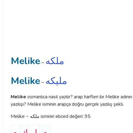
Melike
ملكه
~
Melike
ملیكه
~
Melike
osmanlıca nasıl yazılır? arap harfleri ile Melike adının
yazılışı? Melike isminin arapça doğru gerçek yazılış şekli.
Melike ~ ملكه isminin ebced değeri: 95
م
ل
ك
ه