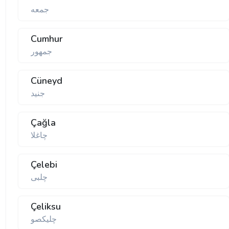
جمعه
Cumhur
جمهور
Cüneyd
جنید
Çağla
چاغلا
Çelebi
چلبی
Çeliksu
چلیكصو