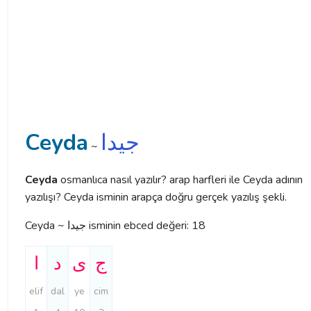
Ceyda
جیدا
~
Ceyda
osmanlıca nasıl yazılır? arap harfleri ile Ceyda adının
yazılışı? Ceyda isminin arapça doğru gerçek yazılış şekli.
Ceyda ~ جیدا isminin ebced değeri: 18
ج
ی
د
ا
elif
dal
ye
cim