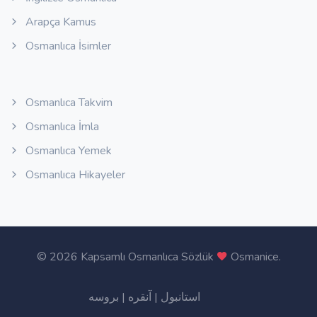
Arapça Kamus
Osmanlıca İsimler
Osmanlıca Takvim
Osmanlıca İmla
Osmanlıca Yemek
Osmanlıca Hikayeler
©
2026 Kapsamlı Osmanlıca Sözlük
Osmanice
.
بروسه
|
آنقره
|
استانبول