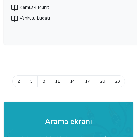
Kamus-ı Muhit
Vankulu Lugatı
2
5
8
11
14
17
20
23
Arama ekranı