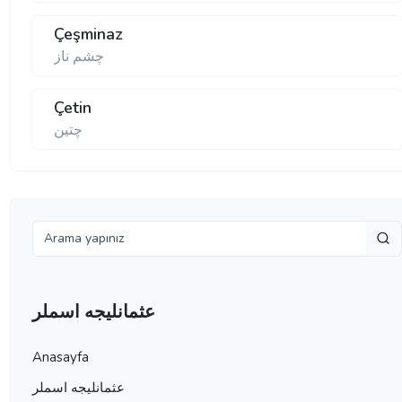
Çeşminaz
چشم ناز
Çetin
چتین
عثمانليجه اسملر
Anasayfa
عثمانليجه اسملر