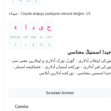
1
4
10
3
جیداء :: Ceyda arapça yazılışının ebced değeri: 19
ج
ی
د
ا
ء
hemze
elif
dal
ye
cim
1
1
4
10
3
جیدا اسمنيڭ معناسي
تورکی اوغلان آدلاری - گؤزل تورک آدلاری و اونلارین معنی سی -
تورکی قیز آدلاری - تورکجه اینسان آدلاری - عثمانليجه اسملر -
جیدا اسمنين معناسي - تورکجه آدلارین آنلامي
Sıradaki İsimler
Cemile