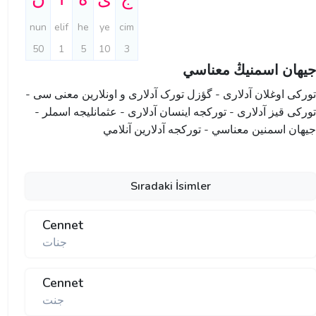
nun
elif
he
ye
cim
50
1
5
10
3
جیهان اسمنيڭ معناسي
تورکی اوغلان آدلاری - گؤزل تورک آدلاری و اونلارین معنی سی -
تورکی قیز آدلاری - تورکجه اینسان آدلاری - عثمانليجه اسملر -
جیهان اسمنين معناسي - تورکجه آدلارین آنلامي
Sıradaki İsimler
Cennet
جنات
Cennet
جنت