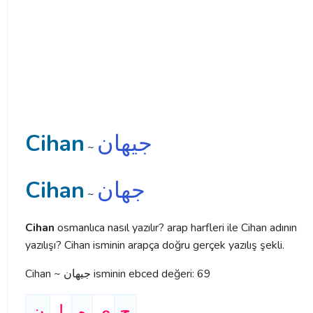
Cihan
جیهان
~
Cihan
جهان
~
Cihan
osmanlıca nasıl yazılır? arap harfleri ile Cihan adının
yazılışı? Cihan isminin arapça doğru gerçek yazılış şekli.
Cihan ~ جیهان isminin ebced değeri: 69
ج
ی
ه
ا
ن