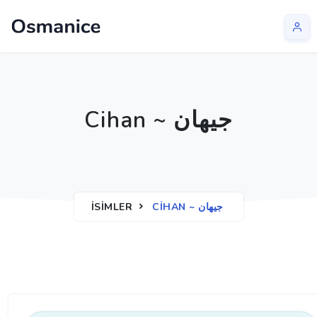
Cihan ~ جیهان
İSIMLER
CIHAN ~ جیهان