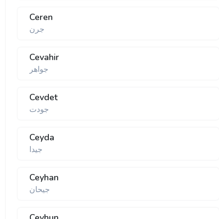
Ceren
جرن
Cevahir
جواهر
Cevdet
جودت
Ceyda
جیدا
Ceyhan
جیحان
Ceyhun