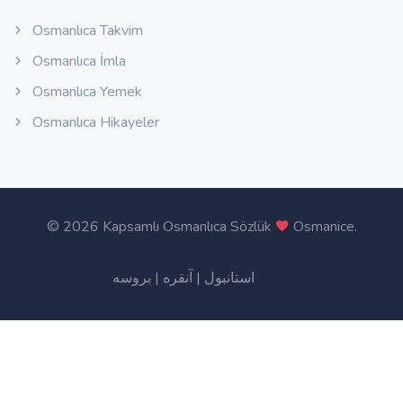
Osmanlıca Takvim
Osmanlıca İmla
Osmanlıca Yemek
Osmanlıca Hikayeler
©
2026 Kapsamlı Osmanlıca Sözlük
Osmanice
.
بروسه
|
آنقره
|
استانبول