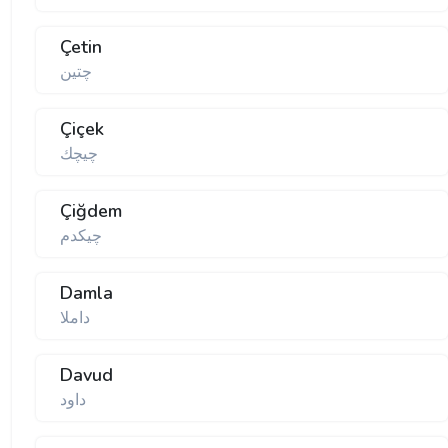
Çetin
چتین
Çiçek
چیچك
Çiğdem
چیكدم
Damla
داملا
Davud
داود