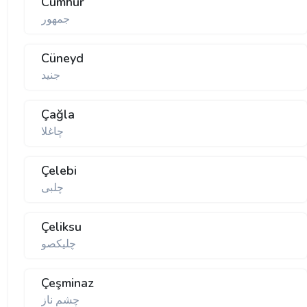
Cumhur
جمهور
Cüneyd
جنید
Çağla
چاغلا
Çelebi
چلبی
Çeliksu
چلیكصو
Çeşminaz
چشم ناز