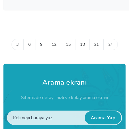
3
6
9
12
15
18
21
24
Arama ekranı
Sitemizde detaylı hızlı ve kolay arama ekranı
Arama Yap