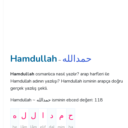
Hamdullah
حمدالله
~
Hamdullah
osmanlıca nasıl yazılır? arap harfleri ile
Hamdullah adının yazılışı? Hamdullah isminin arapça doğru
gerçek yazılış şekli.
Hamdullah ~ حمدالله isminin ebced değeri: 118
ح
م
د
ا
ل
ل
ه
he
lâm
lâm
elif
dal
mim
ha