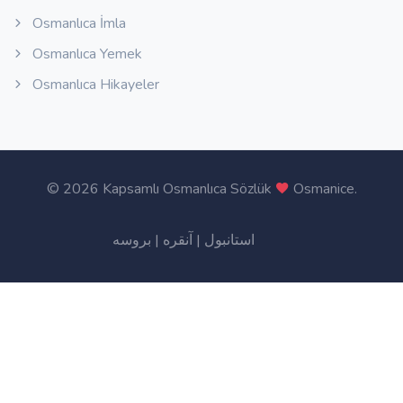
Osmanlıca İmla
Osmanlıca Yemek
Osmanlıca Hikayeler
©
2026 Kapsamlı Osmanlıca Sözlük
Osmanice
.
بروسه
|
آنقره
|
استانبول