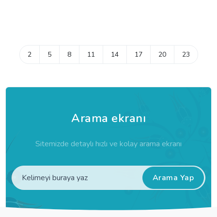
2
5
8
11
14
17
20
23
Arama ekranı
Sitemizde detaylı hızlı ve kolay arama ekranı
Arama Yap