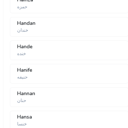
حمزه
Handan
خندان
Hande
خنده
Hanife
حنیفه
Hannan
حنان
Hansa
خنسا