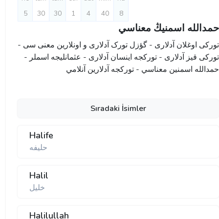
5
30
30
1
4
40
8
حمدالله اسمنيڭ معناسي
تورکی اوغلان آدلاری - گؤزل تورک آدلاری و اونلارین معنی سی -
تورکی قیز آدلاری - تورکجه اینسان آدلاری - عثمانليجه اسملر -
حمدالله اسمنين معناسي - تورکجه آدلارین آنلامي
Sıradaki İsimler
Halife
حلیفه
Halil
خلیل
Halilullah