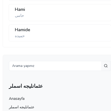
Hami
حامی
Hamide
حمیده
عثمانليجه اسملر
Anasayfa
عثمانليجه اسملر