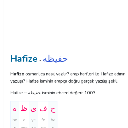
Hafize
حفیظه
~
Hafize
osmanlıca nasıl yazılır? arap harfleri ile Hafize adının
yazılışı? Hafize isminin arapça doğru gerçek yazılış şekli.
Hafize ~ حفیظه isminin ebced değeri: 1003
ح
ف
ی
ظ
ه
he
zı
ye
fe
ha