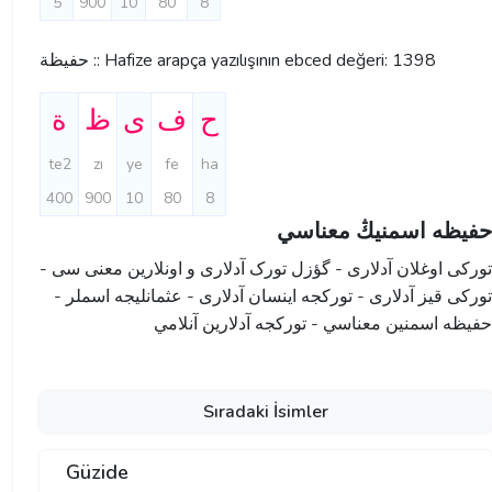
5
900
10
80
8
حفیظة :: Hafize arapça yazılışının ebced değeri: 1398
ح
ف
ی
ظ
ة
te2
zı
ye
fe
ha
400
900
10
80
8
حفیظه اسمنيڭ معناسي
تورکی اوغلان آدلاری - گؤزل تورک آدلاری و اونلارین معنی سی -
تورکی قیز آدلاری - تورکجه اینسان آدلاری - عثمانليجه اسملر -
حفیظه اسمنين معناسي - تورکجه آدلارین آنلامي
Sıradaki İsimler
Güzide