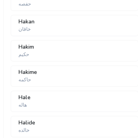
حفصه
Hakan
خاقان
Hakim
حكیم
Hakime
حاكمه
Hale
هاله
Halide
خالده