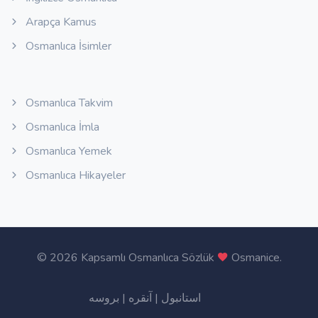
Arapça Kamus
Osmanlıca İsimler
Osmanlıca Takvim
Osmanlıca İmla
Osmanlıca Yemek
Osmanlıca Hikayeler
©
2026 Kapsamlı Osmanlıca Sözlük
Osmanice
.
بروسه
|
آنقره
|
استانبول