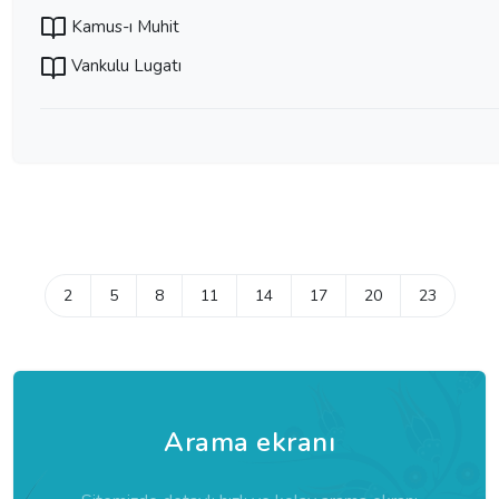
Kamus-ı Muhit
Vankulu Lugatı
2
5
8
11
14
17
20
23
Arama ekranı