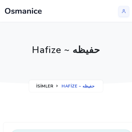
Hafize ~ حفیظه
İSIMLER
HAFIZE ~ حفیظه