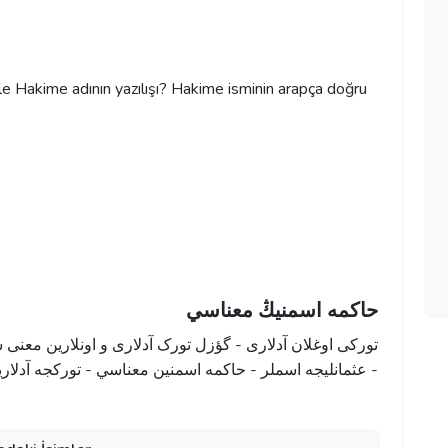
 ile Hakime adının yazılışı? Hakime isminin arapça doğru
حاكمه اسمنيڭ معناسي
تورکی اوغلان آدلاری - گؤزل تورک آدلاری و اونلارین معنی 
عثمانليجه اسملر - حاكمه اسمنين معناسي - تورکجه آدلارین 