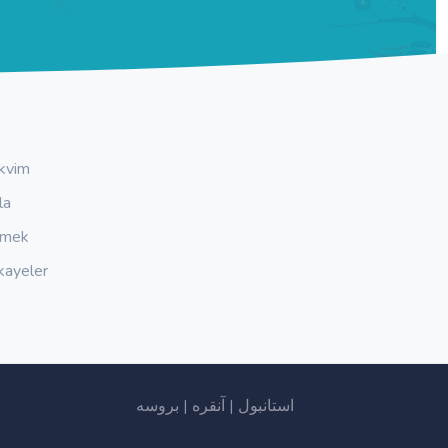
kvim
la
emek
kayeler
بروسه
|
آنقره
|
استانبول