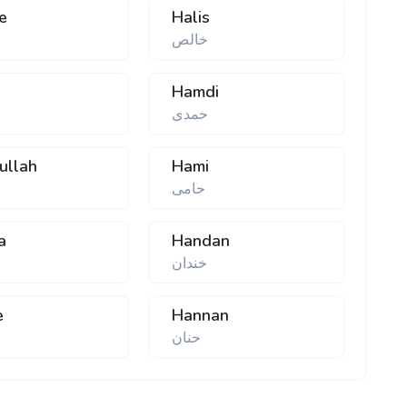
e
Halis
خالص
Hamdi
حمدی
ullah
Hami
حامی
ح
a
Handan
خندان
e
Hannan
حنان