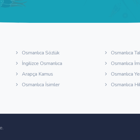
Osmanlıca Sözlük
Osmanlıca Ta
İngilizce Osmanlıca
Osmanlıca İm
Arapça Kamus
Osmanlıca Y
Osmanlıca İsimler
Osmanlıca Hi
e
.