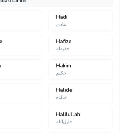
adaki İsimler
r
Hadi
هادی
e
Hafize
حفیظه
n
Hakim
حكیم
Halide
خالده
Halilullah
خلیل‌الله