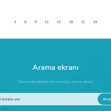
3
6
9
12
15
18
21
24
Arama ekranı
Sitemizde detaylı hızlı ve kolay arama ekranı
Ara