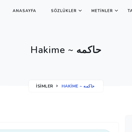
ANASAYFA
SÖZLÜKLER
METINLER
T
Hakime ~ حاكمه
İSIMLER
HAKIME ~ حاكمه