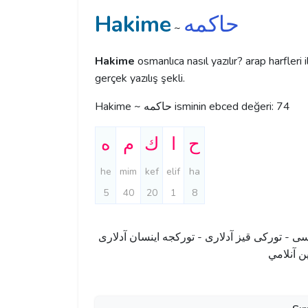
Hakime
حاكمه
~
Hakime
osmanlıca nasıl yazılır? arap harfleri
gerçek yazılış şekli.
Hakime ~ حاكمه isminin ebced değeri: 74
ح
ا
ك
م
ه
he
mim
kef
elif
ha
5
40
20
1
8
سی - تورکی قیز آدلاری - تورکجه اینسان آدلاری
- آنلامي